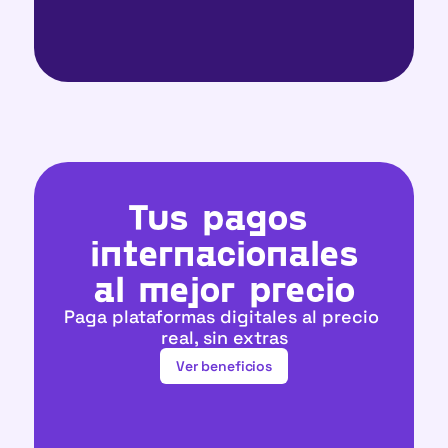
Tus pagos 
internacionales
al 
mejor precio
Paga plataformas digitales al precio 
real, sin extras
Ver beneficios
Ver beneficios