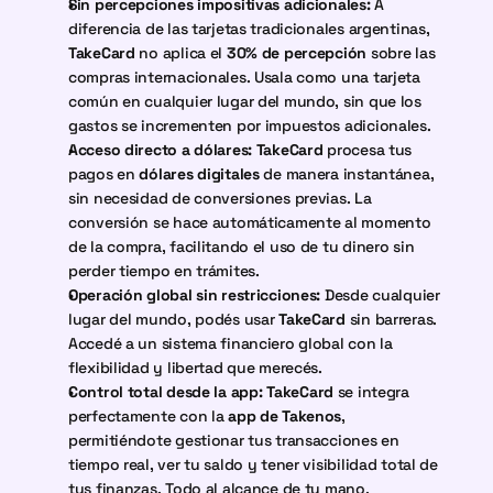
Sin percepciones impositivas adicionales:
 A 
diferencia de las tarjetas tradicionales argentinas, 
TakeCard
 no aplica el 
30% de percepción
 sobre las 
compras internacionales. Usala como una tarjeta 
común en cualquier lugar del mundo, sin que los 
gastos se incrementen por impuestos adicionales.
Acceso directo a dólares:
TakeCard
 procesa tus 
pagos en 
dólares digitales
 de manera instantánea, 
sin necesidad de conversiones previas. La 
conversión se hace automáticamente al momento 
de la compra, facilitando el uso de tu dinero sin 
perder tiempo en trámites.
Operación global sin restricciones:
 Desde cualquier 
lugar del mundo, podés usar 
TakeCard
 sin barreras. 
Accedé a un sistema financiero global con la 
flexibilidad y libertad que merecés.
Control total desde la app:
TakeCard
 se integra 
perfectamente con la 
app de Takenos
, 
permitiéndote gestionar tus transacciones en 
tiempo real, ver tu saldo y tener visibilidad total de 
tus finanzas. Todo al alcance de tu mano.