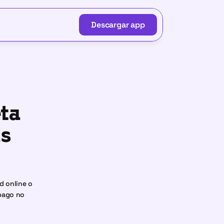
Descargar app
Descargar app
ta 
s 
 online o 
pago no 