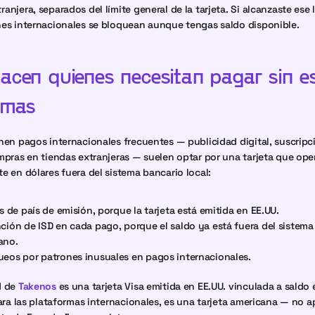
njera, separados del límite general de la tarjeta. Si alcanzaste ese lí
es internacionales se bloquean aunque tengas saldo disponible.
acen quienes necesitan pagar sin es
emas
nen pagos internacionales frecuentes — publicidad digital, suscripci
mpras en tiendas extranjeras — suelen optar por una tarjeta que oper
e en dólares fuera del sistema bancario local:
os de país de emisión, porque la tarjeta está emitida en EE.UU.
nción de ISD en cada pago, porque el saldo ya está fuera del sistema 
ano.
ueos por patrones inusuales en pagos internacionales.
 de 
Takenos
 es una tarjeta Visa emitida en EE.UU. vinculada a saldo 
Para las plataformas internacionales, es una tarjeta americana — no a