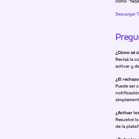
como "tarje
Descargar 
Pregu
¿Cómo sé s
Revisá la c
activar y d
¿El rechazo
Puede ser c
notificació
simplemente
¿Activar lo
Resuelve lo
de la plata