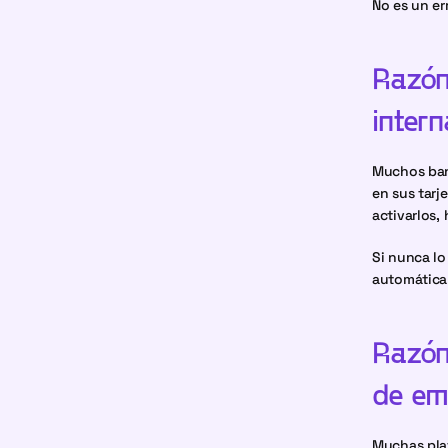
No es un er
Razón 
intern
Muchos banc
en sus tarj
activarlos,
Si nunca lo
automática
Razón 
de em
Muchas plat