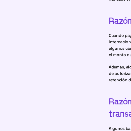
Razón 
Cuando pag
internacion
algunos cas
el monto qu
Además, alg
de autoriza
retención d
Razón 
trans
Algunos ban