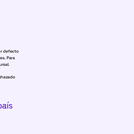
r defecto 
s. Para 
rsal.
chazado 
aís 