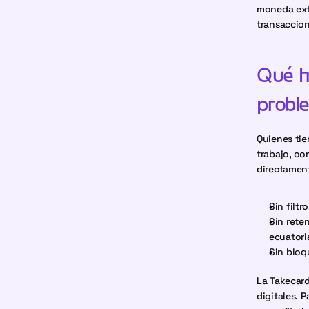
moneda extra
transaccion
Qué h
probl
Quienes tie
trabajo, co
directament
Sin filtr
Sin rete
ecuatori
Sin bloq
La Takecard
digitales. 