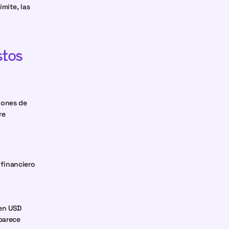
mite, las 
tos 
ones de 
e 
financiero 
en USD 
parece 