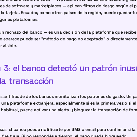
es de software y marketplaces — aplican filtros de riesgo según el p
 la tarjeta. Ecuador, como otros países de la región, puede quedar fu
algunas plataformas.
un rechazo del banco — es una decisión de la plataforma que recibe e
e aparece puede ser "método de pago no aceptado" o directamente 
 visible.
3: el banco detectó un patrón inusu
la transacción
s antifraude de los bancos monitorizan los patrones de gasto. Un pa
 una plataforma extranjera, especialmente si es la primera vez o si el
l habitual, puede activar una alerta y bloquear la transacción de form
sos, el banco puede notificarte por SMS o email para confirmar si la 
 fue tuya. Si no respondés a tiempo, el pago queda bloqueado.