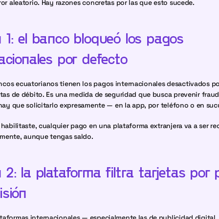
ror aleatorio. Hay razones concretas por las que esto sucede.
1: el banco bloqueó los pagos 
acionales por defecto
os ecuatorianos tienen los pagos internacionales desactivados po
etas de débito. Es una medida de seguridad que busca prevenir fraude
 hay que solicitarlo expresamente — en la app, por teléfono o en sucu
 habilitaste, cualquier pago en una plataforma extranjera va a ser re
mente, aunque tengas saldo.
2: la plataforma filtra tarjetas por p
isión
aformas internacionales — especialmente las de publicidad digital, 