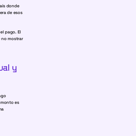
aís donde 
era de esos 
l pago. El 
no mostrar 
al y 
go 
 monto es 
a 