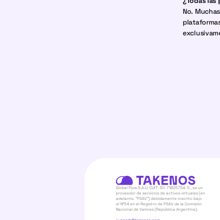
¿Todas las 
No. Muchas 
plataformas
exclusivam
Global Flow S.A.U, CUIT: 30-71825754-5., es un 
proveedor de servicios de activos virtuales (en 
adelante, “PSAV”) debidamente inscrito bajo 
el N°54 en el Registro de PSAV de la Comisión 
Nacional de Valores (República Argentina).  