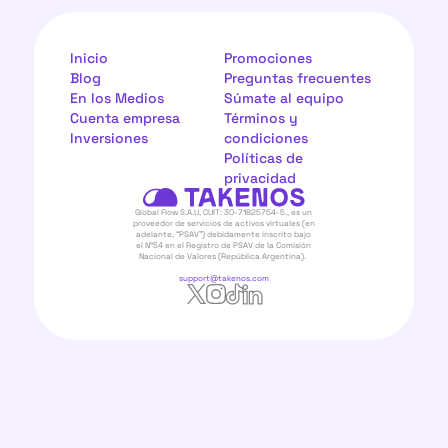
Inicio
Promociones
Blog
Preguntas frecuentes
En los Medios
Súmate al equipo
Cuenta empresa
Términos y 
Inversiones
condiciones
Políticas de 
privacidad
Global Flow S.A.U, CUIT: 30-71825754-5., es un 
proveedor de servicios de activos virtuales (en 
adelante, “PSAV”) debidamente inscrito bajo 
el N°54 en el Registro de PSAV de la Comisión 
Nacional de Valores (República Argentina).  
support@takenos.com