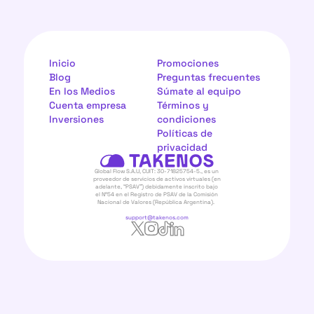
Inicio
Promociones
Blog
Preguntas frecuentes
En los Medios
Súmate al equipo
Cuenta empresa
Términos y 
Inversiones
condiciones
Políticas de 
privacidad
Global Flow S.A.U, CUIT: 30-71825754-5., es un 
proveedor de servicios de activos virtuales (en 
adelante, “PSAV”) debidamente inscrito bajo 
el N°54 en el Registro de PSAV de la Comisión 
Nacional de Valores (República Argentina).  
support@takenos.com