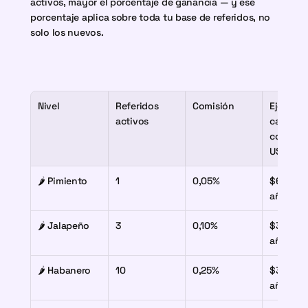
activos, mayor el porcentaje de ganancia — y ese 
porcentaje aplica sobre toda tu base de referidos, no 
solo los nuevos.
Nivel
Referidos 
Comisión
Ejemplo: 
activos
cada ref
cobra $1
USD/me
🌶️ Pimiento
1
0,05%
$6 USD a
año
🌶️ Jalapeño
3
0,10%
$36 USD 
año
🌶️ Habanero
10
0,25%
$300 USD
año