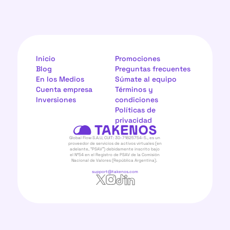
Inicio
Promociones
Blog
Preguntas frecuentes
En los Medios
Súmate al equipo
Cuenta empresa
Términos y 
Inversiones
condiciones
Políticas de 
privacidad
Global Flow S.A.U, CUIT: 30-71825754-5., es un 
proveedor de servicios de activos virtuales (en 
adelante, “PSAV”) debidamente inscrito bajo 
el N°54 en el Registro de PSAV de la Comisión 
Nacional de Valores (República Argentina).  
support@takenos.com