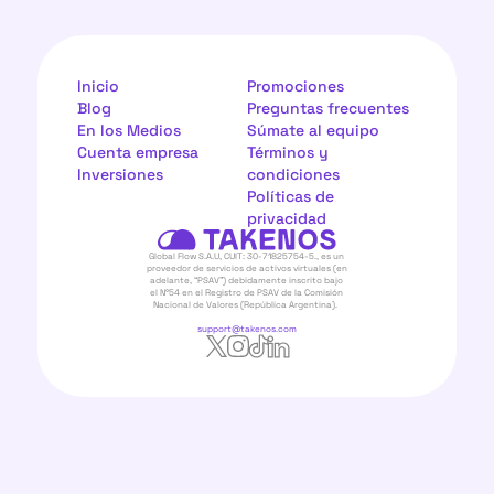
Inicio
Promociones
Blog
Preguntas frecuentes
En los Medios
Súmate al equipo
Cuenta empresa
Términos y 
Inversiones
condiciones
Políticas de 
privacidad
Global Flow S.A.U, CUIT: 30-71825754-5., es un 
proveedor de servicios de activos virtuales (en 
adelante, “PSAV”) debidamente inscrito bajo 
el N°54 en el Registro de PSAV de la Comisión 
Nacional de Valores (República Argentina).  
support@takenos.com