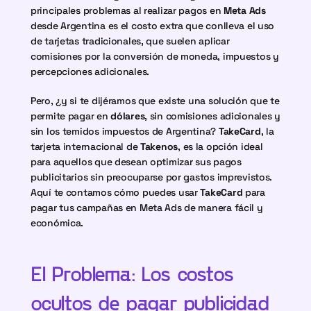
principales problemas al realizar pagos en 
Meta Ads
desde Argentina es el costo extra que conlleva el uso 
de tarjetas tradicionales, que suelen aplicar 
comisiones por la conversión de moneda, impuestos y 
percepciones adicionales.
Pero, ¿y si te dijéramos que existe una solución que te 
permite pagar en 
dólares
, sin comisiones adicionales y 
sin los temidos impuestos de Argentina? 
TakeCard
, la 
tarjeta internacional de 
Takenos
, es la opción ideal 
para aquellos que desean optimizar sus pagos 
publicitarios sin preocuparse por gastos imprevistos. 
Aquí te contamos cómo puedes usar 
TakeCard
 para 
pagar tus campañas en Meta Ads de manera fácil y 
económica.
El Problema: Los costos 
ocultos de pagar publicidad 