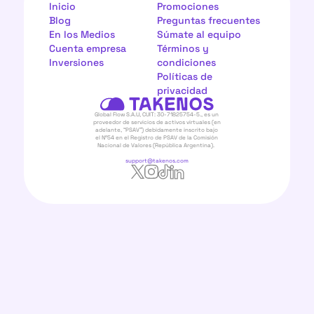
Inicio
Promociones
Blog
Preguntas frecuentes
En los Medios
Súmate al equipo
Cuenta empresa
Términos y 
Inversiones
condiciones
Políticas de 
privacidad
Global Flow S.A.U, CUIT: 30-71825754-5., es un 
proveedor de servicios de activos virtuales (en 
adelante, “PSAV”) debidamente inscrito bajo 
el N°54 en el Registro de PSAV de la Comisión 
Nacional de Valores (República Argentina).  
support@takenos.com