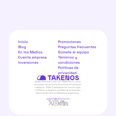
Inicio
Promociones
Blog
Preguntas frecuentes
En los Medios
Súmate al equipo
Cuenta empresa
Términos y 
Inversiones
condiciones
Políticas de 
privacidad
Global Flow S.A.U, CUIT: 30-71825754-5., es un 
proveedor de servicios de activos virtuales (en 
adelante, “PSAV”) debidamente inscrito bajo 
el N°54 en el Registro de PSAV de la Comisión 
Nacional de Valores (República Argentina).  
support@takenos.com