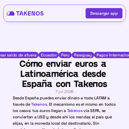
Descargar app
Descargar app
esar saldo de afuera
Ecuador
Peru
Paraguay
Pagos Internacio
Cómo enviar euros a 
Latinoamérica desde 
España con Takenos
7 jul 2026
Desde España puedes enviar dinero a toda LATAM a 
través de 
Takenos
. El mecanismo es el mismo en todos 
los casos: tus euros llegan a 
Takenos
 vía SEPA, se 
convierten a USD y desde ahí los mandas al país que 
elijas, en la moneda local del destinatario. Sin 