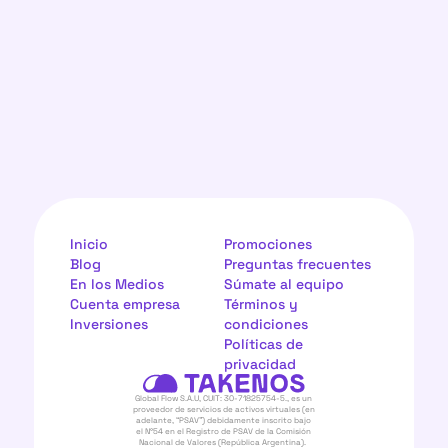
Inicio
Promociones
Blog
Preguntas frecuentes
En los Medios
Súmate al equipo
Cuenta empresa
Términos y 
Inversiones
condiciones
Políticas de 
privacidad
Global Flow S.A.U, CUIT: 30-71825754-5., es un 
proveedor de servicios de activos virtuales (en 
adelante, “PSAV”) debidamente inscrito bajo 
el N°54 en el Registro de PSAV de la Comisión 
Nacional de Valores (República Argentina).  