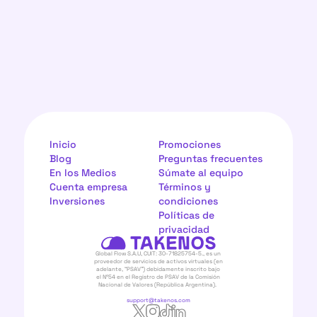
Inicio
Promociones
Blog
Preguntas frecuentes
En los Medios
Súmate al equipo
Cuenta empresa
Términos y 
Inversiones
condiciones
Políticas de 
privacidad
Global Flow S.A.U, CUIT: 30-71825754-5., es un 
proveedor de servicios de activos virtuales (en 
adelante, “PSAV”) debidamente inscrito bajo 
el N°54 en el Registro de PSAV de la Comisión 
Nacional de Valores (República Argentina).  
support@takenos.com